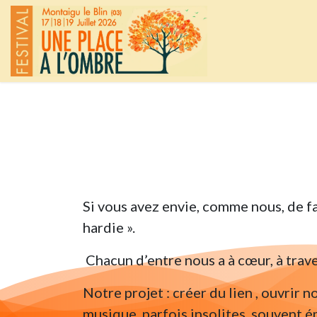
Se rendre au contenu
Si vous avez envie, comme nous, de fai
hardie ».
Chacun d’entre nous a à cœur, à trav
Notre projet : créer du lien , ouvrir
musique, parfois insolites, souvent é