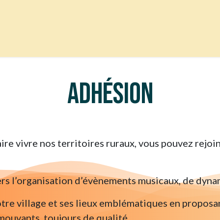
Programmation
À propos
Animations
Brocante M
Adhésion
re vivre nos territoires ruraux, vous pouvez rejoind
ers l’organisation d’évènements musicaux, de dynam
 notre village et ses lieux emblématiques en propos
mouvants, toujours de qualité.